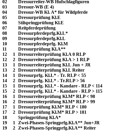
02
Dressurreiter-WB Hufschlagfiguren
03
Dressur-WB (E 4)
04
Dressur-WB Kl. A* für Wildpferde
05
Dressurprüfung Kl.E
06
Stilspringprüfung Kl.E
07
Reitpferdeprüfung
08
Dressurpferdeprfg.Kl.L*
09
Dressurpferdeprfg.Kl.L
10
Dressurpferdeprfg. Kl.M
11
Dressurprüfung Kl.A**
12
1
Dressurreiterprüfung Kl.A 0 RLP
12
2
Dressurreiterprüfung Kl.A > 1 RLP
13
1
Dressurreiterprüfung Kl.L Jun + JR
13
2
Dressurreiterprüfung Kl.L Reiter
14
1
Dressurprfg. Kl.L* - Tr. RLP < 55
14
2
Dressurprfg. Kl.L* - Tr.RLP > 56
15
1
Dressurprfg. Kl.L* - Kandare - RLP < 114
15
2
Dressurprfg. Kl.L* - Kandare - RLP > 115
16
1
Dressurreiterprüfung Kl.M* RLP < 98
16
2
Dressurreiterprüfung Kl.M* RLP > 99
17
1
Dressurprüfung Kl.M* RLP < 180
17
2
Dressurprüfung Kl.M* RLP > 181
18
Springprüfung Kl.A*
19
1
Zwei-Phasen-Springprfg.Kl.A** Jun+JR
19
2
Zwei-Phasen-Springprfg.Kl.A** Reiter