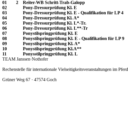
01
2
Reiter-WB Schritt-Trab-Galopp
02
Pony-Dressurprüfung Kl. E
03
Pony-Dressurprüfung Kl. E - Qualifikation für LP 4
04
Pony-Dressurprüfung Kl. A*
05
Pony-Dressurprüfung Kl. L*-Tr.
06
Pony-Dressurprüfung Kl. L**-Tr
07
Ponystilspringprüfung Kl. E
08
Ponystilspringprüfung Kl. E - Qualifikation für LP 9
09
Ponystilspringprüfung Kl. A*
10
Ponystilspringprüfung Kl.A**
11
Ponysstilpringprüfung Kl. L
TEAM Janssen·Nothofer
Rechenstelle für internationale Vielseitigkeitsveranstaltungen im Pfer
Grüner Weg 67 · 47574 Goch