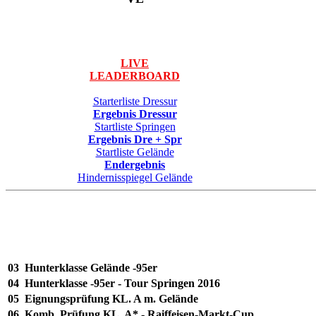
LIVE
LEADERBOARD
Starterliste Dressur
Ergebnis Dressur
Startliste Springen
Ergebnis Dre + Spr
Startliste Gelände
Endergebnis
Hindernisspiegel Gelände
03
Hunterklasse Gelände -95er
04
Hunterklasse -95er - Tour Springen 2016
05
Eignungsprüfung KL. A m. Gelände
06
Komb. Prüfung KL. A* - Raiffeisen-Markt-Cup