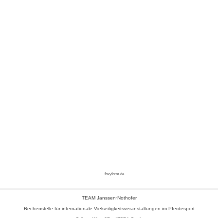
foxyform.de
TEAM Janssen·Nothofer
Rechenstelle für internationale Vielseitigkeitsveranstaltungen im Pferdesport